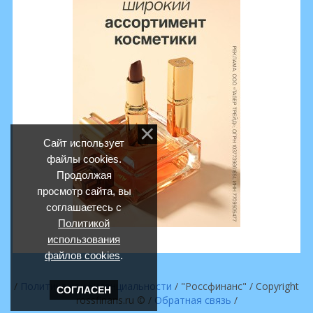
Сайт использует
файлы cookies.
Продолжая
просмотр сайта, вы
соглашаетесь с
Политикой
использования
файлов cookies
.
/
Политика конфиденциальности
/ "Россфинанс" / Copyright
СОГЛАСЕН
rossfinans.ru © /
Обратная связь
/