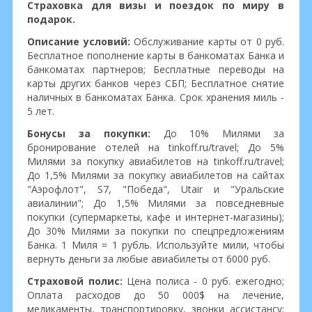
Страховка для визы и поездок по миру в
подарок.
Описание условий:
Обслуживание карты от 0 руб.
Бесплатное пополнение карты в банкоматах Банка и
банкоматах партнеров; Бесплатные переводы на
карты других банков через СБП; Бесплатное снятие
наличных в банкоматах Банка. Срок хранения миль -
5 лет.
Бонусы за покупки:
До 10% Милями за
бронирование отелей на tinkoff.ru/travel; До 5%
Милями за покупку авиабилетов на tinkoff.ru/travel;
До 1,5% Милями за покупку авиабилетов на сайтах
"Аэрофлот", S7, "Победа", Utair и "Уральские
авиалинии"; До 1,5% Милями за повседневные
покупки (супермаркеты, кафе и интернет-магазины);
До 30% Милями за покупки по спецпредложениям
Банка. 1 Миля = 1 рубль. Используйте мили, чтобы
вернуть деньги за любые авиабилеты от 6000 руб.
Страховой полис:
Цена полиса - 0 руб. ежегодно;
Оплата расходов до 50 000$ на лечение,
медикаменты, транспортировку, звонки ассистансу;